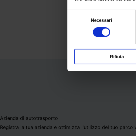
App Store
Pla
Selezione
Necessari
del
consenso
Rifiuta
Azienda di autotrasporto
Registra la tua azienda e ottimizza l'utilizzo del tuo parco 