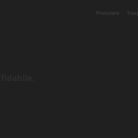
Prenotare
Tras
ffidabile.
igitale
r