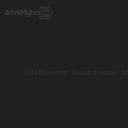
intelligente. trasparente. a
Trasporto d
di containe