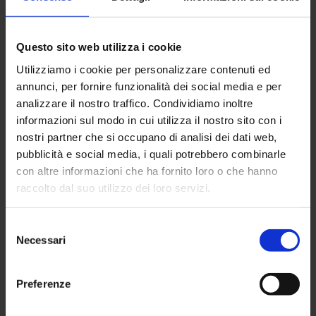
Questo sito web utilizza i cookie
COGNOME*
Utilizziamo i cookie per personalizzare contenuti ed
annunci, per fornire funzionalità dei social media e per
analizzare il nostro traffico. Condividiamo inoltre
AZIENDA*
informazioni sul modo in cui utilizza il nostro sito con i
nostri partner che si occupano di analisi dei dati web,
pubblicità e social media, i quali potrebbero combinarle
con altre informazioni che ha fornito loro o che hanno
NUMERO DI TELEFONO*
raccolto dal suo utilizzo dei loro servizi.
Selezione
Necessari
del
EMAIL*
consenso
Preferenze
IL TUO MESSAGGIO