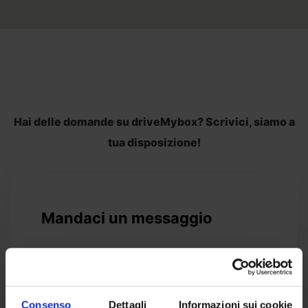
Hai delle domande su driveMybox? Scrivici, siamo a
tua disposizione!
Mandaci un messaggio
NOME*
Consenso
Dettagli
Informazioni sui cookie