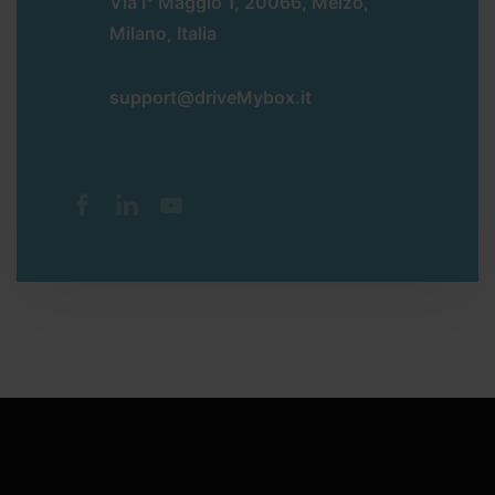
Via I° Maggio 1, 20066, Melzo,
Milano, Italia
support@driveMybox.it