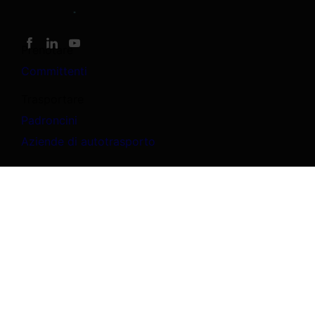
Prenotare
Committenti
Trasportare
Padroncini
Aziende di autotrasporto
Chi siamo
Chi siamo
Risorse e supporto
Contatti
Supporto