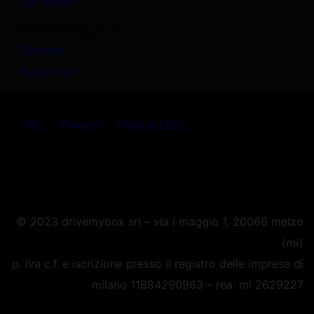
Chi siamo
Risorse e supporto
Contatti
Supporto
T&C
Privacy
Codice Etico
© 2023
drivemybox srl – via i maggio 1, 20066 melzo
(mi)
p. iva c.f. e iscrizione presso il registro delle imprese di
milano 11884290963 – rea: mi 2629227