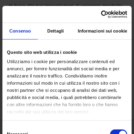
In base alle tue impostazioni, ti verranno mostrate
offerte su misura per te. Ne vale la pena.
Ovviamente, puoi modificare la tua flotta in
Consenso
Dettagli
Informazioni sui cookie
qualsiasi momento e facilmente, attraverso le
impostazioni.
Questo sito web utilizza i cookie
Utilizziamo i cookie per personalizzare contenuti ed
Assegnazione degli autisti in base ad
annunci, per fornire funzionalità dei social media e per
aree geografiche
analizzare il nostro traffico. Condividiamo inoltre
informazioni sul modo in cui utilizza il nostro sito con i
Assegnazione degli autisti in base alla
nostri partner che si occupano di analisi dei dati web,
disponibilità
pubblicità e social media, i quali potrebbero combinarle
Attrezzatura e dotazioni speciali
con altre informazioni che ha fornito loro o che hanno
raccolto dal suo utilizzo dei loro servizi.
Selezione
Necessari